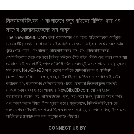
নিউবাইকবিডি.কম-এ বাংলাদেশে নতুন বাইকের রিভিউ, খবর এবং
সর্বশেষ মোটরসাইকেলের দাম জানুন।
The NewBikeBD.Com হলো বাংলাদেশের এক নম্বর মোটরসাইকেল কেন্দ্রিক
ওয়েবসাইট। যেখানে সারা দেশের বাইকপ্রেমীরা যেকোনো বাইক সম্পর্কে সমস্ত তথ্য
খুঁজে পেতে পারেন। বাংলাদেশে মোটরসাইকেলের দাম এবং মোটরসাইকেলের
স্পেসিফিকেশন থেকে শুরু করে বিভিন্ন বাইকের টেস্ট রাইড রিভিউ এবং নতুন লঞ্চ হওয়া
যেকোনো বাইকের ফার্স্ট ইম্প্রেশন রিভিউ পর্যন্ত সবকিছুই এখানে পাওয়া যায়। ২০১৩
সাল থেকে, NewBikeBD সারা দেশের সবাইকে মোটরসাইকেল বা সংশ্লিষ্ট
কোম্পানিগুলোর বিভিন্ন অফার, খবর, মোটরসাইকেল ভিত্তিক বা সম্পর্কিত ইভেন্টের
কভারেজ এবং বাংলাদেশের মোটরসাইকেল খাতের যেকোনো নিয়মকানুনের আপডেট
সম্পর্কে তথ্য সরবরাহ করে আসছে। NewBikeBD.com মোটরসাইকেল
রক্ষণাবেক্ষণ, রাইডিং সহ মোটরসাইকেল কেনা, নিরাপত্তা টিপস, ট্রাফিক নিয়ম টিপস
এবং আরও অনেক বিষয়ে টিপস প্রদান করে। প্রকৃতপক্ষে, নিউবাইকবিডি.কম-কে
বাংলাদেশের মোটরসাইকেলপিডিয়া হিসেবে বিবেচনা করা হয়, যা সর্বশেষ খবর, টিপস এবং
আর্টিকেলের মাধ্যমে লক্ষ লক্ষ মানুষের কাছে পৌঁছায়।
CONNECT US BY