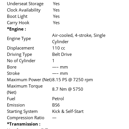
Underseat Storage
Yes
Clock Availability
Yes
Boot Light
Yes
Carry Hook
Yes
*Engine :
Air-cooled, 4-stroke, Single
Engine Type
Cylinder
Displacement
110 cc
Driving Type
Belt Drive
No of Cylinder
1
Bore
—– mm
Stroke
—– mm
Maximum Power (Net)
8.15 PS @ 7250 rpm
Maximum Torque
8.7 Nm @ 5750
(Net)
Fuel
Petrol
Emission
BS6
Starting System
Kick & Self-Start
Compression Ratio
—
*Transmission :