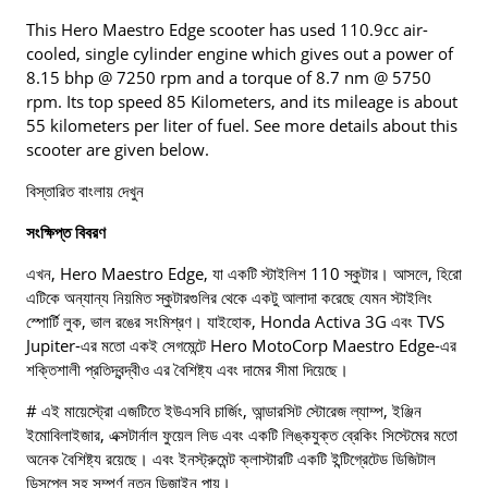
This Hero Maestro Edge scooter has used 110.9cc air-
cooled, single cylinder engine which gives out a power of
8.15 bhp @ 7250 rpm and a torque of 8.7 nm @ 5750
rpm. Its top speed 85 Kilometers, and its mileage is about
55 kilometers per liter of fuel. See more details about this
scooter are given below.
বিস্তারিত বাংলায় দেখুন
সংক্ষিপ্ত বিবরণ
এখন, Hero Maestro Edge, যা একটি স্টাইলিশ 110 স্কুটার। আসলে, হিরো
এটিকে অন্যান্য নিয়মিত স্কুটারগুলির থেকে একটু আলাদা করেছে যেমন স্টাইলিং
স্পোর্টি লুক, ভাল রঙের সংমিশ্রণ। যাইহোক, Honda Activa 3G এবং TVS
Jupiter-এর মতো একই সেগমেন্টে Hero MotoCorp Maestro Edge-এর
শক্তিশালী প্রতিদ্বন্দ্বীও এর বৈশিষ্ট্য এবং দামের সীমা দিয়েছে।
# এই মায়েস্ট্রো এজটিতে ইউএসবি চার্জিং, আন্ডারসিট স্টোরেজ ল্যাম্প, ইঞ্জিন
ইমোবিলাইজার, এক্সটার্নাল ফুয়েল লিড এবং একটি লিঙ্কযুক্ত ব্রেকিং সিস্টেমের মতো
অনেক বৈশিষ্ট্য রয়েছে। এবং ইনস্ট্রুমেন্ট ক্লাস্টারটি একটি ইন্টিগ্রেটেড ডিজিটাল
ডিসপ্লে সহ সম্পূর্ণ নতুন ডিজাইন পায়।