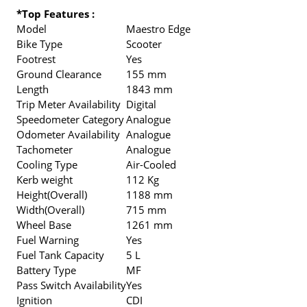
*Top Features :
Model
Maestro Edge
Bike Type
Scooter
Footrest
Yes
Ground Clearance
155 mm
Length
1843 mm
Trip Meter Availability
Digital
Speedometer Category
Analogue
Odometer Availability
Analogue
Tachometer
Analogue
Cooling Type
Air-Cooled
Kerb weight
112 Kg
Height(Overall)
1188 mm
Width(Overall)
715 mm
Wheel Base
1261 mm
Fuel Warning
Yes
Fuel Tank Capacity
5 L
Battery Type
MF
Pass Switch Availability
Yes
Ignition
CDI