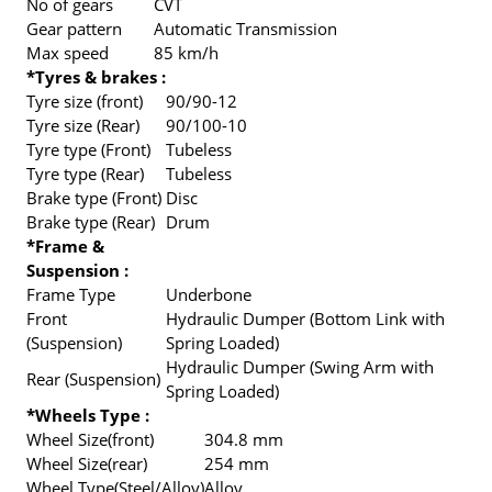
No of gears
CVT
Gear pattern
Automatic Transmission
Max speed
85 km/h
*Tyres & brakes :
Tyre size (front)
90/90-12
Tyre size (Rear)
90/100-10
Tyre type (Front)
Tubeless
Tyre type (Rear)
Tubeless
Brake type (Front)
Disc
Brake type (Rear)
Drum
*Frame &
Suspension :
Frame Type
Underbone
Front
Hydraulic Dumper (Bottom Link with
(Suspension)
Spring Loaded)
Hydraulic Dumper (Swing Arm with
Rear (Suspension)
Spring Loaded)
*Wheels Type :
Wheel Size(front)
304.8 mm
Wheel Size(rear)
254 mm
Wheel Type(Steel/Alloy)
Alloy