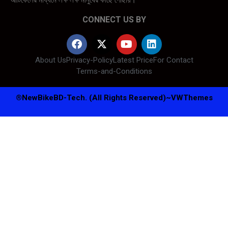
CONNECT US BY
About Us
Privacy-Policy
Latest Price
For Contact
Terms-and-Conditions
®NewBikeBD-Tech. (All Rights Reserved)~
VWThemes