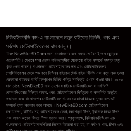
নিউবাইকবিডি.কম-এ বাংলাদেশে নতুন বাইকের রিভিউ, খবর এবং
সর্বশেষ মোটরসাইকেলের দাম জানুন।
The NewBikeBD.Com হলো বাংলাদেশের এক নম্বর মোটরসাইকেল কেন্দ্রিক
ওয়েবসাইট। যেখানে সারা দেশের বাইকপ্রেমীরা যেকোনো বাইক সম্পর্কে সমস্ত তথ্য
খুঁজে পেতে পারেন। বাংলাদেশে মোটরসাইকেলের দাম এবং মোটরসাইকেলের
স্পেসিফিকেশন থেকে শুরু করে বিভিন্ন বাইকের টেস্ট রাইড রিভিউ এবং নতুন লঞ্চ হওয়া
যেকোনো বাইকের ফার্স্ট ইম্প্রেশন রিভিউ পর্যন্ত সবকিছুই এখানে পাওয়া যায়। ২০১৩
সাল থেকে, NewBikeBD সারা দেশের সবাইকে মোটরসাইকেল বা সংশ্লিষ্ট
কোম্পানিগুলোর বিভিন্ন অফার, খবর, মোটরসাইকেল ভিত্তিক বা সম্পর্কিত ইভেন্টের
কভারেজ এবং বাংলাদেশের মোটরসাইকেল খাতের যেকোনো নিয়মকানুনের আপডেট
সম্পর্কে তথ্য সরবরাহ করে আসছে। NewBikeBD.com মোটরসাইকেল
রক্ষণাবেক্ষণ, রাইডিং সহ মোটরসাইকেল কেনা, নিরাপত্তা টিপস, ট্রাফিক নিয়ম টিপস
এবং আরও অনেক বিষয়ে টিপস প্রদান করে। প্রকৃতপক্ষে, নিউবাইকবিডি.কম-কে
বাংলাদেশের মোটরসাইকেলপিডিয়া হিসেবে বিবেচনা করা হয়, যা সর্বশেষ খবর, টিপস এবং
আর্টিকেলের মাধ্যমে লক্ষ লক্ষ মানুষের কাছে পৌঁছায়।