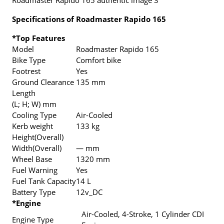
Roadmaster Rapido 165 authentic image 3
Specifications of Roadmaster Rapido 165
*Top Features
Model
Roadmaster Rapido 165
Bike Type
Comfort bike
Footrest
Yes
Ground Clearance
135 mm
Length
(L; H; W) mm
Cooling Type
Air-Cooled
Kerb weight
133 kg
Height(Overall)
Width(Overall)
— mm
Wheel Base
1320 mm
Fuel Warning
Yes
Fuel Tank Capacity
14 L
Battery Type
12v_DC
*Engine
Air-Cooled, 4-Stroke, 1 Cylinder CDI
Engine Type