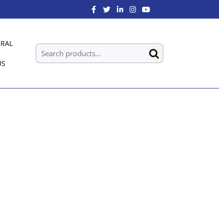
RAL
US