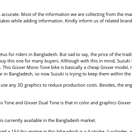
ccurate. Most of the information we are collecting from the man
kes while adding information. Kindly inform us of related brands
us for riders in Bangladesh. But sad to say, the price of the tradi
o buy this one for many buyers. Although with this in mind, Suzu
ce. This Gixxer Mono Tone bike is basically a cheap Gixxer model,
lar in Bangladesh, so now Suzuki is trying to keep them within th
se any 3D graphics to reduce production costs. Besides, the engin
Tone and Gixxer Dual Tone is that in color and graphics Gixxer 
s currently available in the Bangladesh market.
ed a 154.9cc engine in this bike which is a 4-stroke, 1-cylinder,