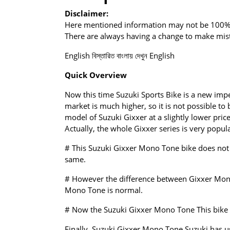
Disclaimer:
Here mentioned information may not be 100% a
There are always having a change to make mista
English বিস্তারিত বাংলায় দেখুন English
Quick Overview
Now this time Suzuki Sports Bike is a new impet
market is much higher, so it is not possible t
model of Suzuki Gixxer at a slightly lower pri
Actually, the whole Gixxer series is very popu
# This Suzuki Gixxer Mono Tone bike does not u
same.
# However the difference between Gixxer Mono 
Mono Tone is normal.
# Now the Suzuki Gixxer Mono Tone This bike i
Finally, Suzuki Gixxer Mono Tone Suzuki has us