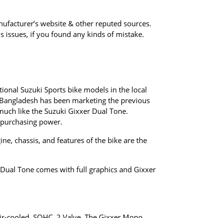
ufacturer’s website & other reputed sources.
 issues, if you found any kinds of mistake.
tional Suzuki Sports bike models in the local
ki Bangladesh has been marketing the previous
 much like the Suzuki Gixxer Dual Tone.
e purchasing power.
e, chassis, and features of the bike are the
Dual Tone comes with full graphics and Gixxer
 air-cooled, SOHC, 2 Valve. The Gixxer Mono