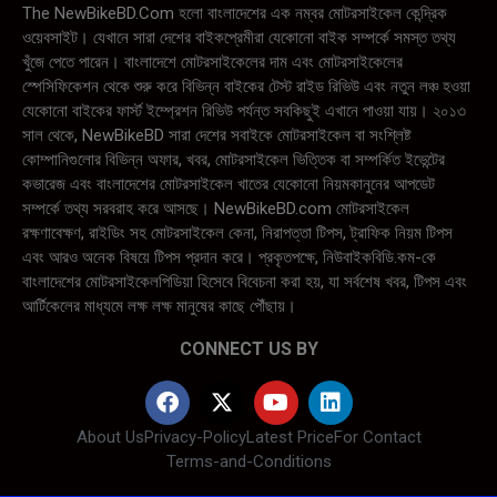
The NewBikeBD.Com হলো বাংলাদেশের এক নম্বর মোটরসাইকেল কেন্দ্রিক
ওয়েবসাইট। যেখানে সারা দেশের বাইকপ্রেমীরা যেকোনো বাইক সম্পর্কে সমস্ত তথ্য
খুঁজে পেতে পারেন। বাংলাদেশে মোটরসাইকেলের দাম এবং মোটরসাইকেলের
স্পেসিফিকেশন থেকে শুরু করে বিভিন্ন বাইকের টেস্ট রাইড রিভিউ এবং নতুন লঞ্চ হওয়া
যেকোনো বাইকের ফার্স্ট ইম্প্রেশন রিভিউ পর্যন্ত সবকিছুই এখানে পাওয়া যায়। ২০১৩
সাল থেকে, NewBikeBD সারা দেশের সবাইকে মোটরসাইকেল বা সংশ্লিষ্ট
কোম্পানিগুলোর বিভিন্ন অফার, খবর, মোটরসাইকেল ভিত্তিক বা সম্পর্কিত ইভেন্টের
কভারেজ এবং বাংলাদেশের মোটরসাইকেল খাতের যেকোনো নিয়মকানুনের আপডেট
সম্পর্কে তথ্য সরবরাহ করে আসছে। NewBikeBD.com মোটরসাইকেল
রক্ষণাবেক্ষণ, রাইডিং সহ মোটরসাইকেল কেনা, নিরাপত্তা টিপস, ট্রাফিক নিয়ম টিপস
এবং আরও অনেক বিষয়ে টিপস প্রদান করে। প্রকৃতপক্ষে, নিউবাইকবিডি.কম-কে
বাংলাদেশের মোটরসাইকেলপিডিয়া হিসেবে বিবেচনা করা হয়, যা সর্বশেষ খবর, টিপস এবং
আর্টিকেলের মাধ্যমে লক্ষ লক্ষ মানুষের কাছে পৌঁছায়।
CONNECT US BY
About Us
Privacy-Policy
Latest Price
For Contact
Terms-and-Conditions